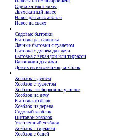
Навесы из поликарбоната
Односкатный навес
Двухскатный навес
Навес для автомобиля
Навес на сваях
Бытовки и вагончики
Садовые бытовки
Бытовка распашонка
Дачные бытовки с туалетом
Бытовка с душем для дачи
Бытовка с верандой или террасой
Вагончики для дачи
Домик из вагончиков, хоз блок
Хозблок
Хозблок с душем
Хозблок с туалетом
Хозблок со сборкой на участке
Хозблок на дачу
Бытовка-хозблок
Хозблок из дерева
Садовый хозблок
Щитовой хозблок
Утепленный хозблок
Хозблок с гаражом
Хозблок с баней