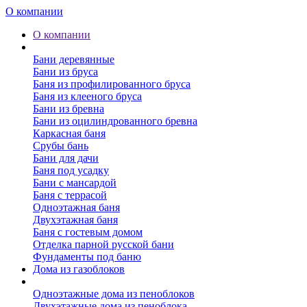
О компании
О компании
Бани
Бани деревянные
Бани из бруса
Баня из профилированного бруса
Баня из клееного бруса
Бани из бревна
Бани из оцилиндрованного бревна
Каркасная баня
Срубы бань
Бани для дачи
Баня под усадку
Бани с мансардой
Баня с террасой
Одноэтажная баня
Двухэтажная баня
Баня с гостевым домом
Отделка парной русской бани
Фундаменты под баню
Дома из газоблоков
Дома из пеноблоков
Одноэтажные дома из пеноблоков
Двухэтажные дома из пеноблока