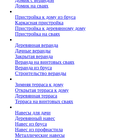
Домик с верандой
Домик на сваях
Пристройка к дому
Пристройка к дому из бруса
Каркасная пристройка
Пристройка к деревянному дому
Пристройка на сваях
Веранда к дому
Деревянная веранда
Дачные веранды
Закрытая веранда
Веранда на винтовых сваях
Веранда из бруса
Строительство веранды
Терраса к дому
Зимняя терраса к дому
Открытая терраса к дому
Деревянная терраса
Терраса на винтовых сваях
Навесы к дому
Навесы для дачи
Деревянный навес
Навес из бруса
Навес из профнастила
Металлические навесы