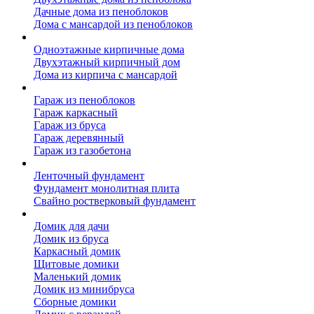
Дачные дома из пеноблоков
Дома с мансардой из пеноблоков
Дом из кирпича
Одноэтажные кирпичные дома
Двухэтажный кирпичный дом
Дома из кирпича с мансардой
Гаражи
Гараж из пеноблоков
Гараж каркасный
Гараж из бруса
Гараж деревянный
Гараж из газобетона
Фундамент для дома
Ленточный фундамент
Фундамент монолитная плита
Свайно ростверковый фундамент
Садовые дома
Домик для дачи
Домик из бруса
Каркасный домик
Щитовые домики
Маленький домик
Домик из минибруса
Сборные домики