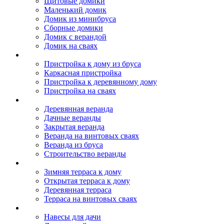
Щитовые домики
Маленький домик
Домик из минибруса
Сборные домики
Домик с верандой
Домик на сваях
Пристройка к дому
Пристройка к дому из бруса
Каркасная пристройка
Пристройка к деревянному дому
Пристройка на сваях
Веранда к дому
Деревянная веранда
Дачные веранды
Закрытая веранда
Веранда на винтовых сваях
Веранда из бруса
Строительство веранды
Терраса к дому
Зимняя терраса к дому
Открытая терраса к дому
Деревянная терраса
Терраса на винтовых сваях
Навесы к дому
Навесы для дачи