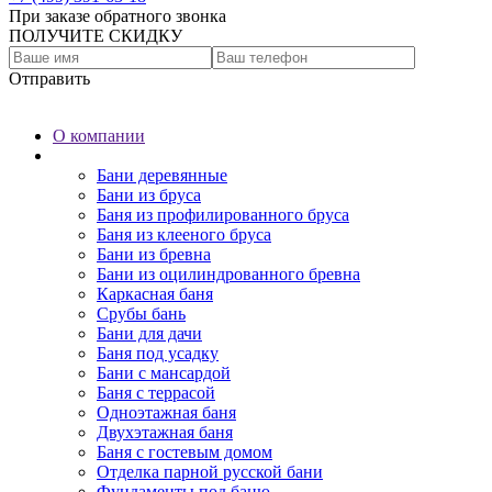
При заказе обратного звонка
ПОЛУЧИТЕ СКИДКУ
Отправить
О компании
Бани
Бани деревянные
Бани из бруса
Баня из профилированного бруса
Баня из клееного бруса
Бани из бревна
Бани из оцилиндрованного бревна
Каркасная баня
Срубы бань
Бани для дачи
Баня под усадку
Бани с мансардой
Баня с террасой
Одноэтажная баня
Двухэтажная баня
Баня с гостевым домом
Отделка парной русской бани
Фундаменты под баню