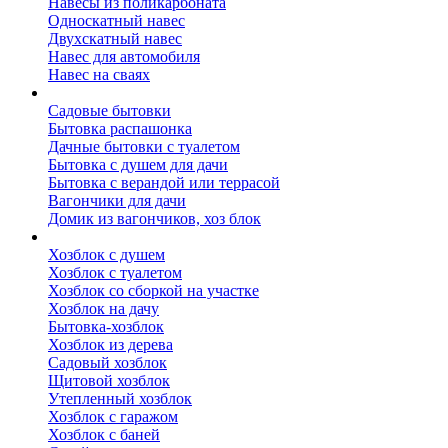
Навесы из поликарбоната
Односкатный навес
Двухскатный навес
Навес для автомобиля
Навес на сваях
Бытовки и вагончики
Садовые бытовки
Бытовка распашонка
Дачные бытовки с туалетом
Бытовка с душем для дачи
Бытовка с верандой или террасой
Вагончики для дачи
Домик из вагончиков, хоз блок
Хозблок
Хозблок с душем
Хозблок с туалетом
Хозблок со сборкой на участке
Хозблок на дачу
Бытовка-хозблок
Хозблок из дерева
Садовый хозблок
Щитовой хозблок
Утепленный хозблок
Хозблок с гаражом
Хозблок с баней