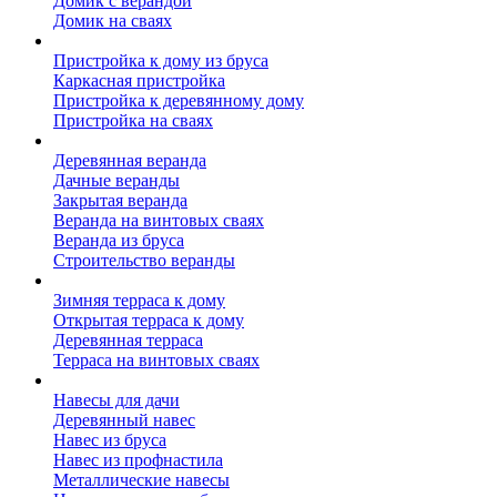
Домик с верандой
Домик на сваях
Пристройка к дому
Пристройка к дому из бруса
Каркасная пристройка
Пристройка к деревянному дому
Пристройка на сваях
Веранда к дому
Деревянная веранда
Дачные веранды
Закрытая веранда
Веранда на винтовых сваях
Веранда из бруса
Строительство веранды
Терраса к дому
Зимняя терраса к дому
Открытая терраса к дому
Деревянная терраса
Терраса на винтовых сваях
Навесы к дому
Навесы для дачи
Деревянный навес
Навес из бруса
Навес из профнастила
Металлические навесы