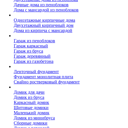
Дачные дома из пеноблоков
Дома с мансардой из пеноблоков
Дом из кирпича
Одноэтажные кирпичные дома
Двухэтажный кирпичный дом
Дома из кирпича с мансардой
Гаражи
Гараж из пеноблоков
Гараж каркасный
Гараж из бруса
Гараж деревянный
Гараж из газобетона
Фундамент для дома
Ленточный фундамент
Фундамент монолитная плита
Свайно ростверковый фундамент
Садовые дома
Домик для дачи
Домик из бруса
Каркасный домик
Щитовые домики
Маленький домик
Домик из минибруса
Сборные домики