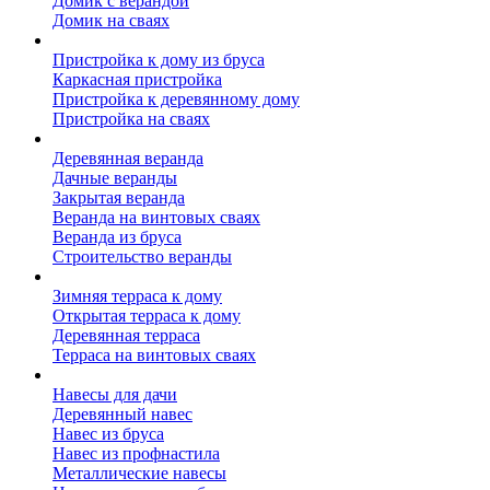
Домик с верандой
Домик на сваях
Пристройка к дому
Пристройка к дому из бруса
Каркасная пристройка
Пристройка к деревянному дому
Пристройка на сваях
Веранда к дому
Деревянная веранда
Дачные веранды
Закрытая веранда
Веранда на винтовых сваях
Веранда из бруса
Строительство веранды
Терраса к дому
Зимняя терраса к дому
Открытая терраса к дому
Деревянная терраса
Терраса на винтовых сваях
Навесы к дому
Навесы для дачи
Деревянный навес
Навес из бруса
Навес из профнастила
Металлические навесы