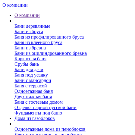
О компании
О компании
Бани
Бани деревянные
Бани из бруса
Баня из профилированного бруса
Баня из клееного бруса
Бани из бревна
Бани из оцилиндрованного бревна
Каркасная баня
Срубы бань
Бани для дачи
Баня под усадку
Бани с мансардой
Баня с террасой
Одноэтажная баня
Двухэтажная баня
Баня с гостевым домом
Отделка парной русской бани
Фундаменты под баню
Дома из газоблоков
Дома из пеноблоков
Одноэтажные дома из пеноблоков
Двухэтажные дома из пеноблока