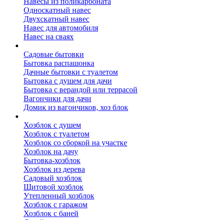
Навесы из поликарбоната
Односкатный навес
Двухскатный навес
Навес для автомобиля
Навес на сваях
Бытовки и вагончики
Садовые бытовки
Бытовка распашонка
Дачные бытовки с туалетом
Бытовка с душем для дачи
Бытовка с верандой или террасой
Вагончики для дачи
Домик из вагончиков, хоз блок
Хозблок
Хозблок с душем
Хозблок с туалетом
Хозблок со сборкой на участке
Хозблок на дачу
Бытовка-хозблок
Хозблок из дерева
Садовый хозблок
Щитовой хозблок
Утепленный хозблок
Хозблок с гаражом
Хозблок с баней