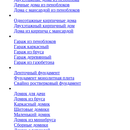
Дачные дома из пеноблоков
Дома с мансардой из пеноблоков
Дом из кирпича
Одноэтажные кирпичные дома
Двухэтажный кирпичный дом
Дома из кирпича с мансардой
Гаражи
Гараж из пеноблоков
Гараж каркасный
Гараж из бруса
Гараж деревянный
Гараж из газобетона
Фундамент для дома
Ленточный фундамент
Фундамент монолитная плита
Свайно ростверковый фундамент
Садовые дома
Домик для дачи
Домик из бруса
Каркасный домик
Щитовые домики
Маленький домик
Домик из минибруса
Сборные домики