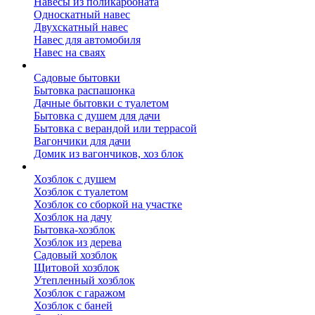
Навесы из поликарбоната
Односкатный навес
Двухскатный навес
Навес для автомобиля
Навес на сваях
Бытовки и вагончики
Садовые бытовки
Бытовка распашонка
Дачные бытовки с туалетом
Бытовка с душем для дачи
Бытовка с верандой или террасой
Вагончики для дачи
Домик из вагончиков, хоз блок
Хозблок
Хозблок с душем
Хозблок с туалетом
Хозблок со сборкой на участке
Хозблок на дачу
Бытовка-хозблок
Хозблок из дерева
Садовый хозблок
Щитовой хозблок
Утепленный хозблок
Хозблок с гаражом
Хозблок с баней