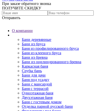
При заказе обратного звонка
ПОЛУЧИТЕ СКИДКУ
Отправить
О компании
Бани
Бани деревянные
Бани из бруса
Баня из профилированного бруса
Баня из клееного бруса
Бани из бревна
Бани из оцилиндрованного бревна
Каркасная баня
Срубы бань
Бани для дачи
Баня под усадку
Бани с мансардой
Баня с террасой
Одноэтажная баня
Двухэтажная баня
Баня с гостевым домом
Отделка парной русской бани
Фундаменты под баню