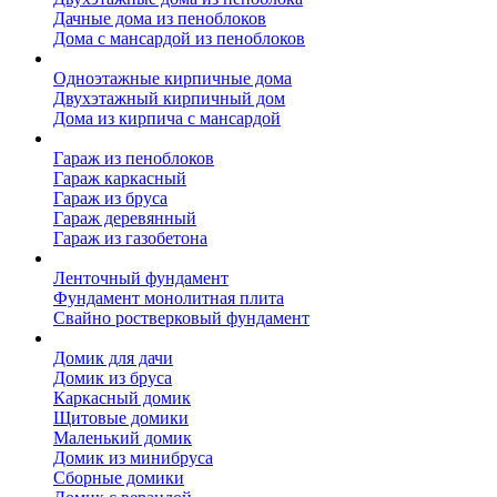
Дачные дома из пеноблоков
Дома с мансардой из пеноблоков
Дом из кирпича
Одноэтажные кирпичные дома
Двухэтажный кирпичный дом
Дома из кирпича с мансардой
Гаражи
Гараж из пеноблоков
Гараж каркасный
Гараж из бруса
Гараж деревянный
Гараж из газобетона
Фундамент для дома
Ленточный фундамент
Фундамент монолитная плита
Свайно ростверковый фундамент
Садовые дома
Домик для дачи
Домик из бруса
Каркасный домик
Щитовые домики
Маленький домик
Домик из минибруса
Сборные домики