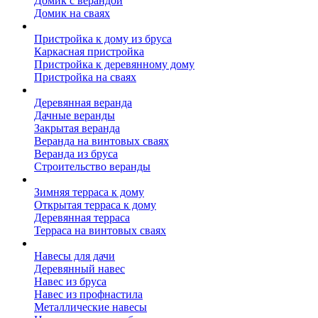
Домик с верандой
Домик на сваях
Пристройка к дому
Пристройка к дому из бруса
Каркасная пристройка
Пристройка к деревянному дому
Пристройка на сваях
Веранда к дому
Деревянная веранда
Дачные веранды
Закрытая веранда
Веранда на винтовых сваях
Веранда из бруса
Строительство веранды
Терраса к дому
Зимняя терраса к дому
Открытая терраса к дому
Деревянная терраса
Терраса на винтовых сваях
Навесы к дому
Навесы для дачи
Деревянный навес
Навес из бруса
Навес из профнастила
Металлические навесы