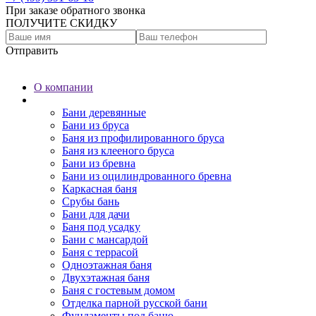
При заказе обратного звонка
ПОЛУЧИТЕ СКИДКУ
Отправить
О компании
Бани
Бани деревянные
Бани из бруса
Баня из профилированного бруса
Баня из клееного бруса
Бани из бревна
Бани из оцилиндрованного бревна
Каркасная баня
Срубы бань
Бани для дачи
Баня под усадку
Бани с мансардой
Баня с террасой
Одноэтажная баня
Двухэтажная баня
Баня с гостевым домом
Отделка парной русской бани
Фундаменты под баню