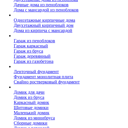
Дачные дома из пеноблоков
Дома с мансардой из пеноблоков
Дом из кирпича
Одноэтажные кирпичные дома
Двухэтажный кирпичный дом
Дома из кирпича с мансардой
Гаражи
Гараж из пеноблоков
Гараж каркасный
Гараж из бруса
Гараж деревянный
Гараж из газобетона
Фундамент для дома
Ленточный фундамент
Фундамент монолитная плита
Свайно ростверковый фундамент
Садовые дома
Домик для дачи
Домик из бруса
Каркасный домик
Щитовые домики
Маленький домик
Домик из минибруса
Сборные домики