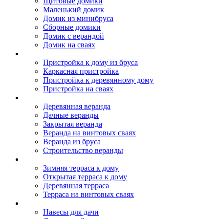
Щитовые домики
Маленький домик
Домик из минибруса
Сборные домики
Домик с верандой
Домик на сваях
Пристройка к дому
Пристройка к дому из бруса
Каркасная пристройка
Пристройка к деревянному дому
Пристройка на сваях
Веранда к дому
Деревянная веранда
Дачные веранды
Закрытая веранда
Веранда на винтовых сваях
Веранда из бруса
Строительство веранды
Терраса к дому
Зимняя терраса к дому
Открытая терраса к дому
Деревянная терраса
Терраса на винтовых сваях
Навесы к дому
Навесы для дачи