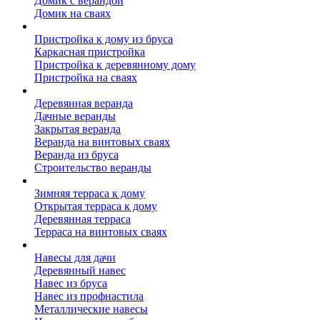
Домик с верандой
Домик на сваях
Пристройка к дому
Пристройка к дому из бруса
Каркасная пристройка
Пристройка к деревянному дому
Пристройка на сваях
Веранда к дому
Деревянная веранда
Дачные веранды
Закрытая веранда
Веранда на винтовых сваях
Веранда из бруса
Строительство веранды
Терраса к дому
Зимняя терраса к дому
Открытая терраса к дому
Деревянная терраса
Терраса на винтовых сваях
Навесы к дому
Навесы для дачи
Деревянный навес
Навес из бруса
Навес из профнастила
Металлические навесы