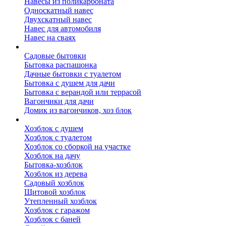
Навесы из поликарбоната
Односкатный навес
Двухскатный навес
Навес для автомобиля
Навес на сваях
Бытовки и вагончики
Садовые бытовки
Бытовка распашонка
Дачные бытовки с туалетом
Бытовка с душем для дачи
Бытовка с верандой или террасой
Вагончики для дачи
Домик из вагончиков, хоз блок
Хозблок
Хозблок с душем
Хозблок с туалетом
Хозблок со сборкой на участке
Хозблок на дачу
Бытовка-хозблок
Хозблок из дерева
Садовый хозблок
Щитовой хозблок
Утепленный хозблок
Хозблок с гаражом
Хозблок с баней