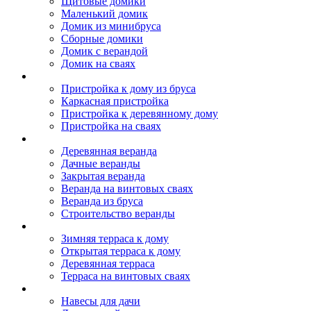
Щитовые домики
Маленький домик
Домик из минибруса
Сборные домики
Домик с верандой
Домик на сваях
Пристройка к дому
Пристройка к дому из бруса
Каркасная пристройка
Пристройка к деревянному дому
Пристройка на сваях
Веранда к дому
Деревянная веранда
Дачные веранды
Закрытая веранда
Веранда на винтовых сваях
Веранда из бруса
Строительство веранды
Терраса к дому
Зимняя терраса к дому
Открытая терраса к дому
Деревянная терраса
Терраса на винтовых сваях
Навесы к дому
Навесы для дачи