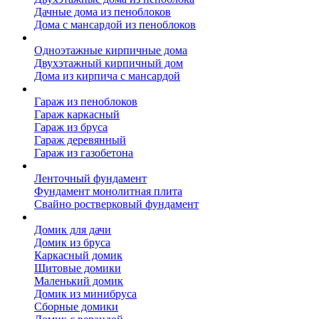
Дачные дома из пеноблоков
Дома с мансардой из пеноблоков
Дом из кирпича
Одноэтажные кирпичные дома
Двухэтажный кирпичный дом
Дома из кирпича с мансардой
Гаражи
Гараж из пеноблоков
Гараж каркасный
Гараж из бруса
Гараж деревянный
Гараж из газобетона
Фундамент для дома
Ленточный фундамент
Фундамент монолитная плита
Свайно ростверковый фундамент
Садовые дома
Домик для дачи
Домик из бруса
Каркасный домик
Щитовые домики
Маленький домик
Домик из минибруса
Сборные домики