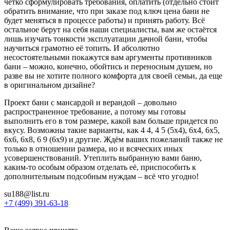
чётко сформулировать требования, оплатить (отдельно стоит
обратить внимание, что при заказе
под ключ
цена бани не
будет меняться в процессе работы) и принять работу. Всё
остальное берут на себя наши специалисты, вам же остаётся
лишь изучать тонкости эксплуатации дачной бани, чтобы
научиться грамотно её топить. И абсолютно
несостоятельными покажутся вам аргументы противников
бани – можно, конечно, обойтись и переносным душем, но
разве вы не хотите полного комфорта для своей семьи, да еще
в оригинальном дизайне?
Проект бани с мансардой и верандой
– довольно
распространенное требование, а потому мы готовы
выполнить его в том размере, какой вам больше придется по
вкусу. Возможны такие варианты, как
4 4, 4 5 (5х4), 6х4, 6х5,
6х6, 6х8, 6 9 (6х9)
и другие. Ждём ваших пожеланий также не
только в отношении размера, но и всяческих иных
усовершенствований. Утеплить выбранную вами баню,
каким-то особым образом отделать её, приспособить к
дополнительным подсобным нуждам – всё что угодно!
su188@list.ru
+7 (499) 391-63-18