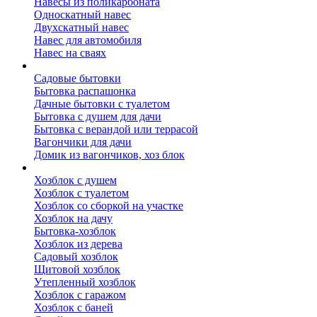
Навесы из поликарбоната
Односкатный навес
Двухскатный навес
Навес для автомобиля
Навес на сваях
Бытовки и вагончики
Садовые бытовки
Бытовка распашонка
Дачные бытовки с туалетом
Бытовка с душем для дачи
Бытовка с верандой или террасой
Вагончики для дачи
Домик из вагончиков, хоз блок
Хозблок
Хозблок с душем
Хозблок с туалетом
Хозблок со сборкой на участке
Хозблок на дачу
Бытовка-хозблок
Хозблок из дерева
Садовый хозблок
Щитовой хозблок
Утепленный хозблок
Хозблок с гаражом
Хозблок с баней