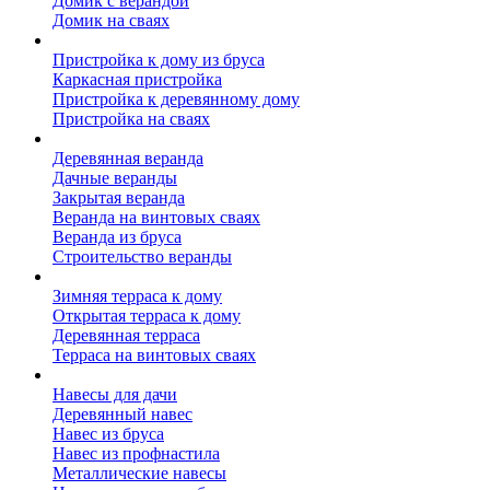
Домик с верандой
Домик на сваях
Пристройка к дому
Пристройка к дому из бруса
Каркасная пристройка
Пристройка к деревянному дому
Пристройка на сваях
Веранда к дому
Деревянная веранда
Дачные веранды
Закрытая веранда
Веранда на винтовых сваях
Веранда из бруса
Строительство веранды
Терраса к дому
Зимняя терраса к дому
Открытая терраса к дому
Деревянная терраса
Терраса на винтовых сваях
Навесы к дому
Навесы для дачи
Деревянный навес
Навес из бруса
Навес из профнастила
Металлические навесы