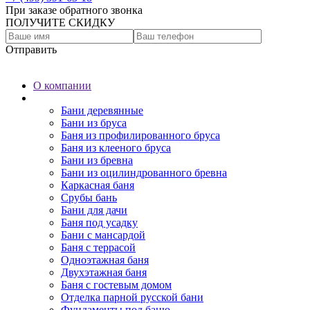
При заказе обратного звонка
ПОЛУЧИТЕ СКИДКУ
Отправить
О компании
Бани
Бани деревянные
Бани из бруса
Баня из профилированного бруса
Баня из клееного бруса
Бани из бревна
Бани из оцилиндрованного бревна
Каркасная баня
Срубы бань
Бани для дачи
Баня под усадку
Бани с мансардой
Баня с террасой
Одноэтажная баня
Двухэтажная баня
Баня с гостевым домом
Отделка парной русской бани
Фундаменты под баню