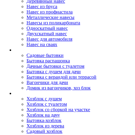
Деревянный навес
Навес из бруса
Навес из профнастила
Металлические навесы
Навесы из поликарбоната
Односкатный навес
Двухскатный навес
Навес для автомобиля
Навес на сваях
Бытовки и вагончики
Садовые бытовки
Бытовка распашонка
Дачные бытовки с туалетом
Бытовка с душем для дачи
Бытовка с верандой или террасой
Вагончики для дачи
Домик из вагончиков, хоз блок
Хозблок
Хозблок с душем
Хозблок с туалетом
Хозблок со сборкой на участке
Хозблок на дачу
Бытовка-хозблок
Хозблок из дерева
Садовый хозблок