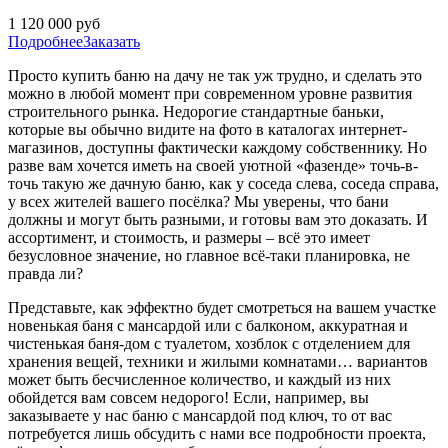
1 120 000
руб
Подробнее
Заказать
Просто
купить
баню на дачу не так уж трудно, и сделать это
можно в любой момент при современном уровне развития
строительного рынка.
Недорогие
стандартные баньки,
которые вы обычно видите на
фото
в каталогах интернет-
магазинов, доступны фактически каждому собственнику. Но
разве вам хочется иметь на своей уютной «фазенде» точь-в-
точь такую же дачную баню, как у соседа слева, соседа справа,
у всех жителей вашего посёлка? Мы уверены, что бани
должны и могут быть разными, и готовы вам это доказать. И
ассортимент, и
стоимость
, и размеры – всё это имеет
безусловное значение, но главное всё-таки
планировка
, не
правда ли?
Представьте, как эффектно будет смотреться на вашем участке
новенькая
баня с мансардой
или
с балконом
, аккуратная и
чистенькая баня-дом
с туалетом
, хозблок с отделением для
хранения вещей, техники и жилыми комнатами… вариантов
может быть бесчисленное количество, и каждый из них
обойдется вам совсем
недорого
! Если, например, вы
заказываете у нас
баню с мансардой под ключ
, то от вас
потребуется лишь обсудить с нами все подробности проекта,