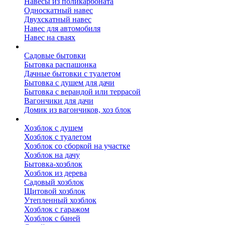
Навесы из поликарбоната
Односкатный навес
Двухскатный навес
Навес для автомобиля
Навес на сваях
Бытовки и вагончики
Садовые бытовки
Бытовка распашонка
Дачные бытовки с туалетом
Бытовка с душем для дачи
Бытовка с верандой или террасой
Вагончики для дачи
Домик из вагончиков, хоз блок
Хозблок
Хозблок с душем
Хозблок с туалетом
Хозблок со сборкой на участке
Хозблок на дачу
Бытовка-хозблок
Хозблок из дерева
Садовый хозблок
Щитовой хозблок
Утепленный хозблок
Хозблок с гаражом
Хозблок с баней