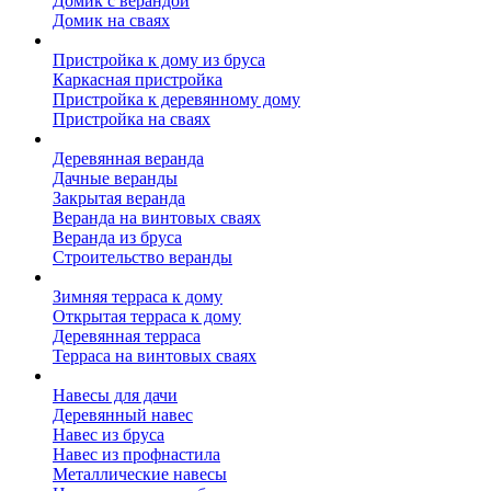
Домик с верандой
Домик на сваях
Пристройка к дому
Пристройка к дому из бруса
Каркасная пристройка
Пристройка к деревянному дому
Пристройка на сваях
Веранда к дому
Деревянная веранда
Дачные веранды
Закрытая веранда
Веранда на винтовых сваях
Веранда из бруса
Строительство веранды
Терраса к дому
Зимняя терраса к дому
Открытая терраса к дому
Деревянная терраса
Терраса на винтовых сваях
Навесы к дому
Навесы для дачи
Деревянный навес
Навес из бруса
Навес из профнастила
Металлические навесы