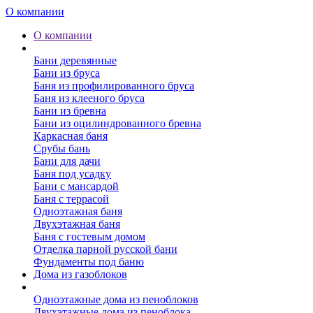
О компании
О компании
Бани
Бани деревянные
Бани из бруса
Баня из профилированного бруса
Баня из клееного бруса
Бани из бревна
Бани из оцилиндрованного бревна
Каркасная баня
Срубы бань
Бани для дачи
Баня под усадку
Бани с мансардой
Баня с террасой
Одноэтажная баня
Двухэтажная баня
Баня с гостевым домом
Отделка парной русской бани
Фундаменты под баню
Дома из газоблоков
Дома из пеноблоков
Одноэтажные дома из пеноблоков
Двухэтажные дома из пеноблока