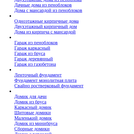
Дачные дома из пеноблоков
Дома с мансардой из пеноблоков
Дом из кирпича
Одноэтажные кирпичные дома
Двухэтажный кирпичный дом
Дома из кирпича с мансардой
Гаражи
Гараж из пеноблоков
Гараж каркасный
Гараж из бруса
Гараж деревянный
Гараж из газобетона
Фундамент для дома
Ленточный фундамент
Фундамент монолитная плита
Свайно ростверковый фундамент
Садовые дома
Домик для дачи
Домик из бруса
Каркасный домик
Щитовые домики
Маленький домик
Домик из минибруса
Сборные домики