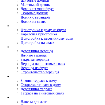
Щитовые домики
Маленький домик
Домик из минибруса
Сборные домики
Домик с верандой
Домик на сваях
Пристройка к дому
Пристройка к дому из бруса
Каркасная пристройка
Пристройка к деревянному дому
Пристройка на сваях
Веранда к дому
Деревянная веранда
Дачные веранды
Закрытая веранда
Веранда на винтовых сваях
Веранда из бруса
Строительство веранды
Терраса к дому
Зимняя терраса к дому
Открытая терраса к дому
Деревянная терраса
Терраса на винтовых сваях
Навесы к дому
Навесы для дачи