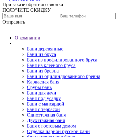
При заказе обратного звонка
ПОЛУЧИТЕ СКИДКУ
Отправить
О компании
Бани
Бани деревянные
Бани из бруса
Баня из профилированного бруса
Баня из клееного бруса
Бани из бревна
Бани из оцилиндрованного бревна
Каркасная баня
Срубы бань
Бани для дачи
Баня под усадку
Бани с мансардой
Баня с террасой
Одноэтажная баня
Двухэтажная баня
Баня с гостевым домом
Отделка парной русской бани
Фундаменты под баню