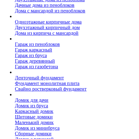
Дачные дома из пеноблоков
Дома с мансардой из пеноблоков
Дом из кирпича
Одноэтажные кирпичные дома
Двухэтажный кирпичный дом
Дома из кирпича с мансардой
Гаражи
Гараж из пеноблоков
Гараж каркасный
Гараж из бруса
Гараж деревянный
Гараж из газобетона
Фундамент для дома
Ленточный фундамент
Фундамент монолитная плита
Свайно ростверковый фундамент
Садовые дома
Домик для дачи
Домик из бруса
Каркасный домик
Щитовые домики
Маленький домик
Домик из минибруса
Сборные домики