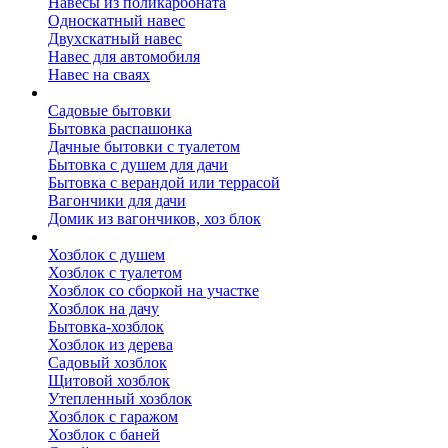
Навесы из поликарбоната
Односкатный навес
Двухскатный навес
Навес для автомобиля
Навес на сваях
Бытовки и вагончики
Садовые бытовки
Бытовка распашонка
Дачные бытовки с туалетом
Бытовка с душем для дачи
Бытовка с верандой или террасой
Вагончики для дачи
Домик из вагончиков, хоз блок
Хозблок
Хозблок с душем
Хозблок с туалетом
Хозблок со сборкой на участке
Хозблок на дачу
Бытовка-хозблок
Хозблок из дерева
Садовый хозблок
Щитовой хозблок
Утепленный хозблок
Хозблок с гаражом
Хозблок с баней