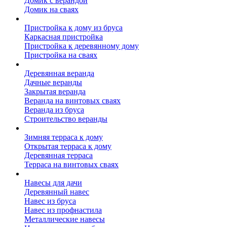
Домик с верандой
Домик на сваях
Пристройка к дому
Пристройка к дому из бруса
Каркасная пристройка
Пристройка к деревянному дому
Пристройка на сваях
Веранда к дому
Деревянная веранда
Дачные веранды
Закрытая веранда
Веранда на винтовых сваях
Веранда из бруса
Строительство веранды
Терраса к дому
Зимняя терраса к дому
Открытая терраса к дому
Деревянная терраса
Терраса на винтовых сваях
Навесы к дому
Навесы для дачи
Деревянный навес
Навес из бруса
Навес из профнастила
Металлические навесы