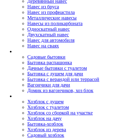
Деревянный навес
Навес из бруса
Навес из профнастила
Металлические навесы
Навесы из поликарбоната
Односкатный навес
Двухскатный навес
Навес для автомобиля
Навес на сваях
Бытовки и вагончики
Садовые бытовки
Бытовка распашонка
Дачные бытовки с туалетом
Бытовка с душем для дачи
Бытовка с верандой или террасой
Вагончики для дачи
Домик из вагончиков, хоз блок
Хозблок
Хозблок с душем
Хозблок с туалетом
Хозблок со сборкой на участке
Хозблок на дачу
Бытовка-хозблок
Хозблок из дерева
Садовый хозблок