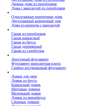
Дачные дома из пеноблоков
Дома с мансардой из пеноблоков
Дом из кирпича
Одноэтажные кирпичные дома
Двухэтажный кирпичный дом
Дома из кирпича с мансардой
Гаражи
Гараж из пеноблоков
Гараж каркасный
Гараж из бруса
Гараж деревянный
Гараж из газобетона
Фундамент для дома
Ленточный фундамент
Фундамент монолитная плита
Свайно ростверковый фундамент
Садовые дома
Домик для дачи
Домик из бруса
Каркасный домик
Щитовые домики
Маленький домик
Домик из минибруса
Сборные домики