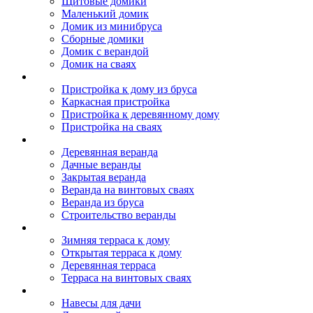
Щитовые домики
Маленький домик
Домик из минибруса
Сборные домики
Домик с верандой
Домик на сваях
Пристройка к дому
Пристройка к дому из бруса
Каркасная пристройка
Пристройка к деревянному дому
Пристройка на сваях
Веранда к дому
Деревянная веранда
Дачные веранды
Закрытая веранда
Веранда на винтовых сваях
Веранда из бруса
Строительство веранды
Терраса к дому
Зимняя терраса к дому
Открытая терраса к дому
Деревянная терраса
Терраса на винтовых сваях
Навесы к дому
Навесы для дачи