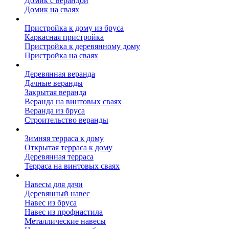
Домик с верандой
Домик на сваях
Пристройка к дому
Пристройка к дому из бруса
Каркасная пристройка
Пристройка к деревянному дому
Пристройка на сваях
Веранда к дому
Деревянная веранда
Дачные веранды
Закрытая веранда
Веранда на винтовых сваях
Веранда из бруса
Строительство веранды
Терраса к дому
Зимняя терраса к дому
Открытая терраса к дому
Деревянная терраса
Терраса на винтовых сваях
Навесы к дому
Навесы для дачи
Деревянный навес
Навес из бруса
Навес из профнастила
Металлические навесы