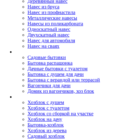
Деревянный навес
Навес из бруса
Навес из профнастила
Металлические навесы
Навесы из поликарбоната
Односкатный навес
Двухскатный навес
Навес для автомобиля
Навес на сваях
Бытовки и вагончики
Садовые бытовки
Бытовка распашонка
Дачные бытовки с туалетом
Бытовка с душем для дачи
Бытовка с верандой или террасой
Вагончики для дачи
Домик из вагончиков, хоз блок
Хозблок
Хозблок с душем
Хозблок с туалетом
Хозблок со сборкой на участке
Хозблок на дачу
Бытовка-хозблок
Хозблок из дерева
Садовый хозблок