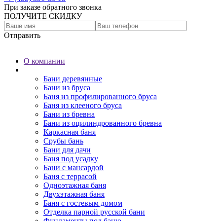
При заказе обратного звонка
ПОЛУЧИТЕ СКИДКУ
Отправить
О компании
Бани
Бани деревянные
Бани из бруса
Баня из профилированного бруса
Баня из клееного бруса
Бани из бревна
Бани из оцилиндрованного бревна
Каркасная баня
Срубы бань
Бани для дачи
Баня под усадку
Бани с мансардой
Баня с террасой
Одноэтажная баня
Двухэтажная баня
Баня с гостевым домом
Отделка парной русской бани
Фундаменты под баню