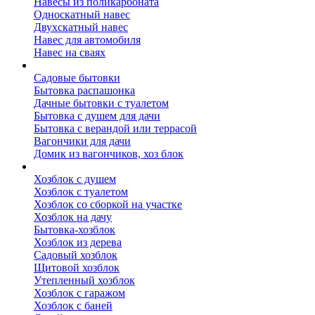
Навесы из поликарбоната
Односкатный навес
Двухскатный навес
Навес для автомобиля
Навес на сваях
Бытовки и вагончики
Садовые бытовки
Бытовка распашонка
Дачные бытовки с туалетом
Бытовка с душем для дачи
Бытовка с верандой или террасой
Вагончики для дачи
Домик из вагончиков, хоз блок
Хозблок
Хозблок с душем
Хозблок с туалетом
Хозблок со сборкой на участке
Хозблок на дачу
Бытовка-хозблок
Хозблок из дерева
Садовый хозблок
Щитовой хозблок
Утепленный хозблок
Хозблок с гаражом
Хозблок с баней