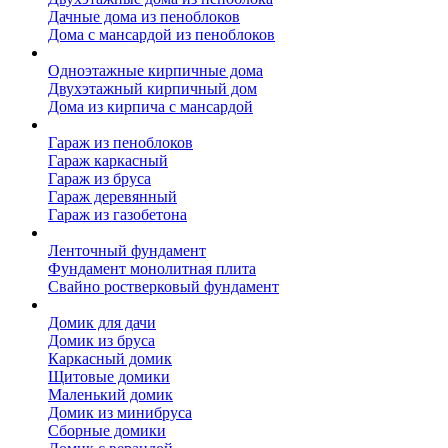
Дачные дома из пеноблоков
Дома с мансардой из пеноблоков
Дом из кирпича
Одноэтажные кирпичные дома
Двухэтажный кирпичный дом
Дома из кирпича с мансардой
Гаражи
Гараж из пеноблоков
Гараж каркасный
Гараж из бруса
Гараж деревянный
Гараж из газобетона
Фундамент для дома
Ленточный фундамент
Фундамент монолитная плита
Свайно ростверковый фундамент
Садовые дома
Домик для дачи
Домик из бруса
Каркасный домик
Щитовые домики
Маленький домик
Домик из минибруса
Сборные домики