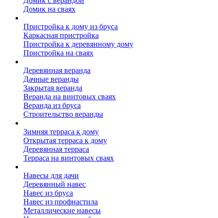
Домик с верандой
Домик на сваях
Пристройка к дому
Пристройка к дому из бруса
Каркасная пристройка
Пристройка к деревянному дому
Пристройка на сваях
Веранда к дому
Деревянная веранда
Дачные веранды
Закрытая веранда
Веранда на винтовых сваях
Веранда из бруса
Строительство веранды
Терраса к дому
Зимняя терраса к дому
Открытая терраса к дому
Деревянная терраса
Терраса на винтовых сваях
Навесы к дому
Навесы для дачи
Деревянный навес
Навес из бруса
Навес из профнастила
Металлические навесы