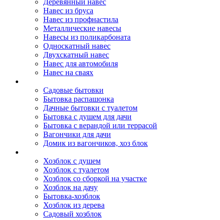
Деревянный навес
Навес из бруса
Навес из профнастила
Металлические навесы
Навесы из поликарбоната
Односкатный навес
Двухскатный навес
Навес для автомобиля
Навес на сваях
Бытовки и вагончики
Садовые бытовки
Бытовка распашонка
Дачные бытовки с туалетом
Бытовка с душем для дачи
Бытовка с верандой или террасой
Вагончики для дачи
Домик из вагончиков, хоз блок
Хозблок
Хозблок с душем
Хозблок с туалетом
Хозблок со сборкой на участке
Хозблок на дачу
Бытовка-хозблок
Хозблок из дерева
Садовый хозблок