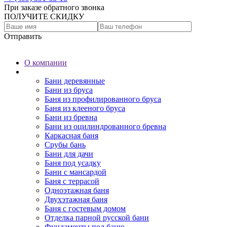
При заказе обратного звонка
ПОЛУЧИТЕ СКИДКУ
Отправить
О компании
Бани
Бани деревянные
Бани из бруса
Баня из профилированного бруса
Баня из клееного бруса
Бани из бревна
Бани из оцилиндрованного бревна
Каркасная баня
Срубы бань
Бани для дачи
Баня под усадку
Бани с мансардой
Баня с террасой
Одноэтажная баня
Двухэтажная баня
Баня с гостевым домом
Отделка парной русской бани
Фундаменты под баню