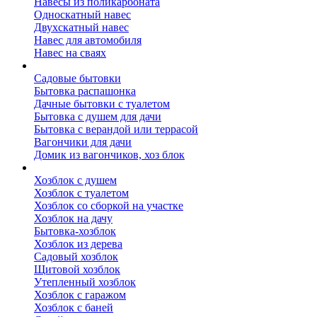
Навесы из поликарбоната
Односкатный навес
Двухскатный навес
Навес для автомобиля
Навес на сваях
Бытовки и вагончики
Садовые бытовки
Бытовка распашонка
Дачные бытовки с туалетом
Бытовка с душем для дачи
Бытовка с верандой или террасой
Вагончики для дачи
Домик из вагончиков, хоз блок
Хозблок
Хозблок с душем
Хозблок с туалетом
Хозблок со сборкой на участке
Хозблок на дачу
Бытовка-хозблок
Хозблок из дерева
Садовый хозблок
Щитовой хозблок
Утепленный хозблок
Хозблок с гаражом
Хозблок с баней