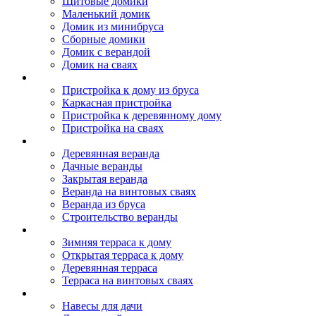
Щитовые домики
Маленький домик
Домик из минибруса
Сборные домики
Домик с верандой
Домик на сваях
Пристройка к дому
Пристройка к дому из бруса
Каркасная пристройка
Пристройка к деревянному дому
Пристройка на сваях
Веранда к дому
Деревянная веранда
Дачные веранды
Закрытая веранда
Веранда на винтовых сваях
Веранда из бруса
Строительство веранды
Терраса к дому
Зимняя терраса к дому
Открытая терраса к дому
Деревянная терраса
Терраса на винтовых сваях
Навесы к дому
Навесы для дачи