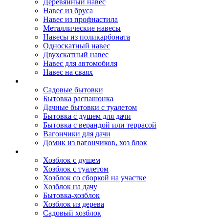
Деревянный навес
Навес из бруса
Навес из профнастила
Металлические навесы
Навесы из поликарбоната
Односкатный навес
Двухскатный навес
Навес для автомобиля
Навес на сваях
Бытовки и вагончики
Садовые бытовки
Бытовка распашонка
Дачные бытовки с туалетом
Бытовка с душем для дачи
Бытовка с верандой или террасой
Вагончики для дачи
Домик из вагончиков, хоз блок
Хозблок
Хозблок с душем
Хозблок с туалетом
Хозблок со сборкой на участке
Хозблок на дачу
Бытовка-хозблок
Хозблок из дерева
Садовый хозблок