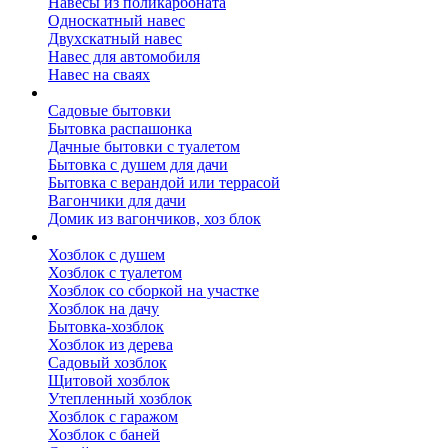
Навесы из поликарбоната
Односкатный навес
Двухскатный навес
Навес для автомобиля
Навес на сваях
Бытовки и вагончики
Садовые бытовки
Бытовка распашонка
Дачные бытовки с туалетом
Бытовка с душем для дачи
Бытовка с верандой или террасой
Вагончики для дачи
Домик из вагончиков, хоз блок
Хозблок
Хозблок с душем
Хозблок с туалетом
Хозблок со сборкой на участке
Хозблок на дачу
Бытовка-хозблок
Хозблок из дерева
Садовый хозблок
Щитовой хозблок
Утепленный хозблок
Хозблок с гаражом
Хозблок с баней