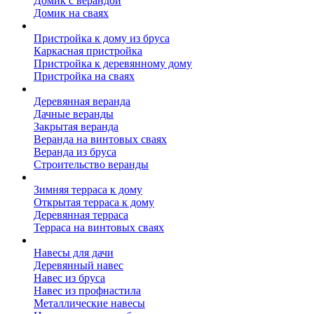
Домик с верандой
Домик на сваях
Пристройка к дому
Пристройка к дому из бруса
Каркасная пристройка
Пристройка к деревянному дому
Пристройка на сваях
Веранда к дому
Деревянная веранда
Дачные веранды
Закрытая веранда
Веранда на винтовых сваях
Веранда из бруса
Строительство веранды
Терраса к дому
Зимняя терраса к дому
Открытая терраса к дому
Деревянная терраса
Терраса на винтовых сваях
Навесы к дому
Навесы для дачи
Деревянный навес
Навес из бруса
Навес из профнастила
Металлические навесы