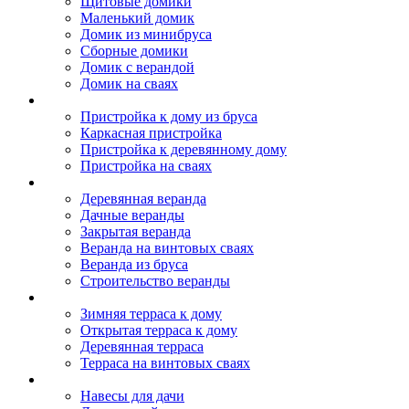
Щитовые домики
Маленький домик
Домик из минибруса
Сборные домики
Домик с верандой
Домик на сваях
Пристройка к дому
Пристройка к дому из бруса
Каркасная пристройка
Пристройка к деревянному дому
Пристройка на сваях
Веранда к дому
Деревянная веранда
Дачные веранды
Закрытая веранда
Веранда на винтовых сваях
Веранда из бруса
Строительство веранды
Терраса к дому
Зимняя терраса к дому
Открытая терраса к дому
Деревянная терраса
Терраса на винтовых сваях
Навесы к дому
Навесы для дачи