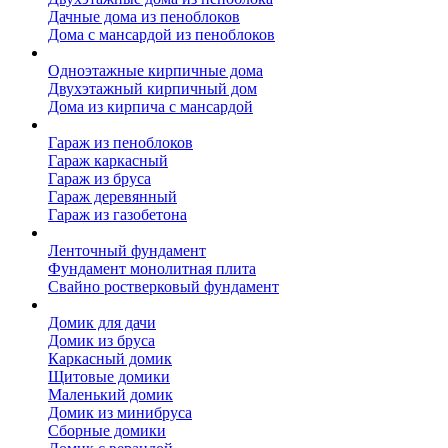
Дачные дома из пеноблоков
Дома с мансардой из пеноблоков
Дом из кирпича
Одноэтажные кирпичные дома
Двухэтажный кирпичный дом
Дома из кирпича с мансардой
Гаражи
Гараж из пеноблоков
Гараж каркасный
Гараж из бруса
Гараж деревянный
Гараж из газобетона
Фундамент для дома
Ленточный фундамент
Фундамент монолитная плита
Свайно ростверковый фундамент
Садовые дома
Домик для дачи
Домик из бруса
Каркасный домик
Щитовые домики
Маленький домик
Домик из минибруса
Сборные домики