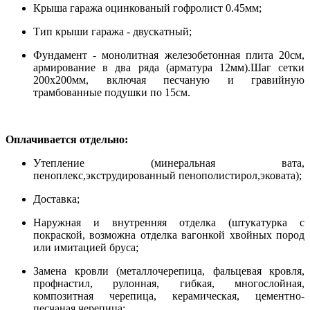
Крыша гаража оцинкованый гофролист 0.45мм;
Тип крыши гаража - двускатный;
Фундамент - монолитная железобетонная плита 20см,
армирование в два ряда (арматура 12мм
).
Шаг сетки
200х200мм, включая песчаную и гравийную
трамбованные подушки по 15см.
Оплачивается отдельно:
Утепление (минеральная вата,
пеноплекс,экструдированный пенополистирол,эковата);
Доставка;
Наружная и внутренняя отделка (штукатурка с
покраской, возможна отделка вагонкой хвойных пород
или имитацией бруса;
Замена кровли (металлочерепица, фальцевая кровля,
профнастил, рулонная, гибкая, многослойная,
композитная черепица, керамическая, цементно-
песчаная черепица;