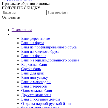
При заказе обратного звонка
ПОЛУЧИТЕ СКИДКУ
Отправить
О компании
Бани
Бани деревянные
Бани из бруса
Баня из профилированного бруса
Баня из клееного бруса
Бани из бревна
Бани из оцилиндрованного бревна
Каркасная баня
Срубы бань
Бани для дачи
Баня под усадку
Бани с мансардой
Баня с террасой
Одноэтажная баня
Двухэтажная баня
Баня с гостевым домом
Отделка парной русской бани
Фундаменты под баню