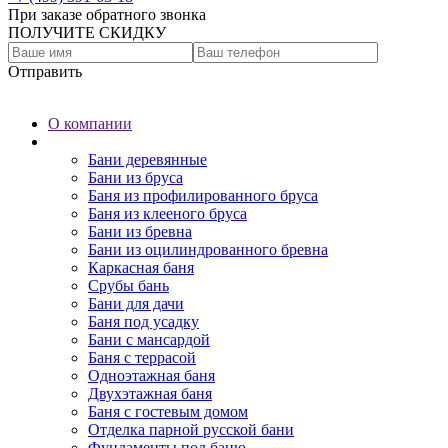
При заказе обратного звонка
ПОЛУЧИТЕ СКИДКУ
Отправить
О компании
Бани
Бани деревянные
Бани из бруса
Баня из профилированного бруса
Баня из клееного бруса
Бани из бревна
Бани из оцилиндрованного бревна
Каркасная баня
Срубы бань
Бани для дачи
Баня под усадку
Бани с мансардой
Баня с террасой
Одноэтажная баня
Двухэтажная баня
Баня с гостевым домом
Отделка парной русской бани
Фундаменты под баню