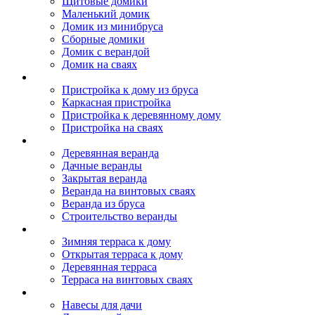
Щитовые домики
Маленький домик
Домик из минибруса
Сборные домики
Домик с верандой
Домик на сваях
Пристройка к дому
Пристройка к дому из бруса
Каркасная пристройка
Пристройка к деревянному дому
Пристройка на сваях
Веранда к дому
Деревянная веранда
Дачные веранды
Закрытая веранда
Веранда на винтовых сваях
Веранда из бруса
Строительство веранды
Терраса к дому
Зимняя терраса к дому
Открытая терраса к дому
Деревянная терраса
Терраса на винтовых сваях
Навесы к дому
Навесы для дачи