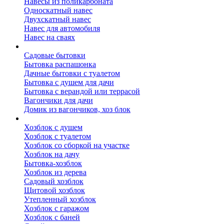
Навесы из поликарбоната
Односкатный навес
Двухскатный навес
Навес для автомобиля
Навес на сваях
Бытовки и вагончики
Садовые бытовки
Бытовка распашонка
Дачные бытовки с туалетом
Бытовка с душем для дачи
Бытовка с верандой или террасой
Вагончики для дачи
Домик из вагончиков, хоз блок
Хозблок
Хозблок с душем
Хозблок с туалетом
Хозблок со сборкой на участке
Хозблок на дачу
Бытовка-хозблок
Хозблок из дерева
Садовый хозблок
Щитовой хозблок
Утепленный хозблок
Хозблок с гаражом
Хозблок с баней