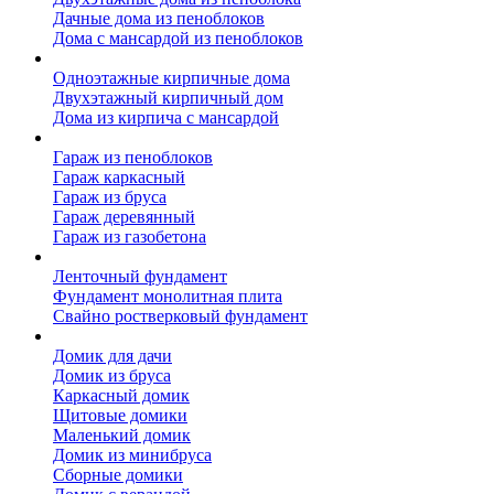
Дачные дома из пеноблоков
Дома с мансардой из пеноблоков
Дом из кирпича
Одноэтажные кирпичные дома
Двухэтажный кирпичный дом
Дома из кирпича с мансардой
Гаражи
Гараж из пеноблоков
Гараж каркасный
Гараж из бруса
Гараж деревянный
Гараж из газобетона
Фундамент для дома
Ленточный фундамент
Фундамент монолитная плита
Свайно ростверковый фундамент
Садовые дома
Домик для дачи
Домик из бруса
Каркасный домик
Щитовые домики
Маленький домик
Домик из минибруса
Сборные домики