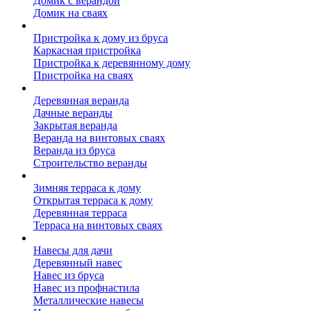
Домик с верандой
Домик на сваях
Пристройка к дому
Пристройка к дому из бруса
Каркасная пристройка
Пристройка к деревянному дому
Пристройка на сваях
Веранда к дому
Деревянная веранда
Дачные веранды
Закрытая веранда
Веранда на винтовых сваях
Веранда из бруса
Строительство веранды
Терраса к дому
Зимняя терраса к дому
Открытая терраса к дому
Деревянная терраса
Терраса на винтовых сваях
Навесы к дому
Навесы для дачи
Деревянный навес
Навес из бруса
Навес из профнастила
Металлические навесы