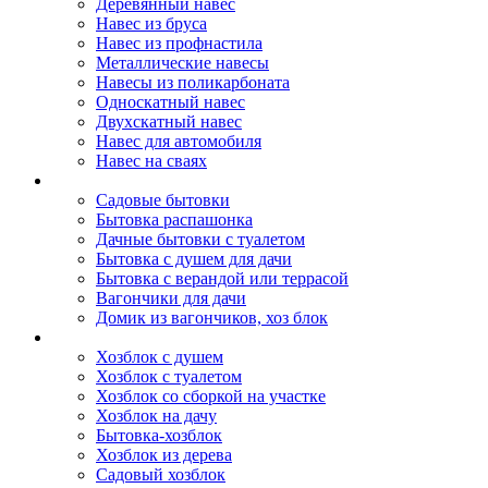
Деревянный навес
Навес из бруса
Навес из профнастила
Металлические навесы
Навесы из поликарбоната
Односкатный навес
Двухскатный навес
Навес для автомобиля
Навес на сваях
Бытовки и вагончики
Садовые бытовки
Бытовка распашонка
Дачные бытовки с туалетом
Бытовка с душем для дачи
Бытовка с верандой или террасой
Вагончики для дачи
Домик из вагончиков, хоз блок
Хозблок
Хозблок с душем
Хозблок с туалетом
Хозблок со сборкой на участке
Хозблок на дачу
Бытовка-хозблок
Хозблок из дерева
Садовый хозблок