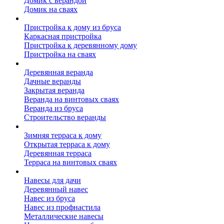
Домик с верандой
Домик на сваях
Пристройка к дому
Пристройка к дому из бруса
Каркасная пристройка
Пристройка к деревянному дому
Пристройка на сваях
Веранда к дому
Деревянная веранда
Дачные веранды
Закрытая веранда
Веранда на винтовых сваях
Веранда из бруса
Строительство веранды
Терраса к дому
Зимняя терраса к дому
Открытая терраса к дому
Деревянная терраса
Терраса на винтовых сваях
Навесы к дому
Навесы для дачи
Деревянный навес
Навес из бруса
Навес из профнастила
Металлические навесы