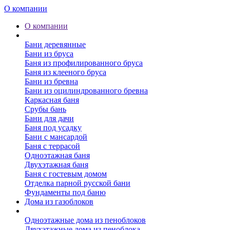
О компании
О компании
Бани
Бани деревянные
Бани из бруса
Баня из профилированного бруса
Баня из клееного бруса
Бани из бревна
Бани из оцилиндрованного бревна
Каркасная баня
Срубы бань
Бани для дачи
Баня под усадку
Бани с мансардой
Баня с террасой
Одноэтажная баня
Двухэтажная баня
Баня с гостевым домом
Отделка парной русской бани
Фундаменты под баню
Дома из газоблоков
Дома из пеноблоков
Одноэтажные дома из пеноблоков
Двухэтажные дома из пеноблока