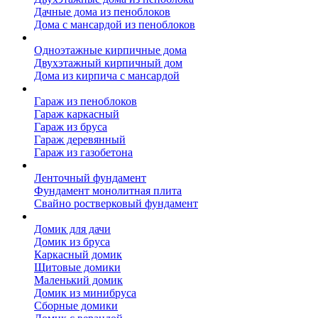
Дачные дома из пеноблоков
Дома с мансардой из пеноблоков
Дом из кирпича
Одноэтажные кирпичные дома
Двухэтажный кирпичный дом
Дома из кирпича с мансардой
Гаражи
Гараж из пеноблоков
Гараж каркасный
Гараж из бруса
Гараж деревянный
Гараж из газобетона
Фундамент для дома
Ленточный фундамент
Фундамент монолитная плита
Свайно ростверковый фундамент
Садовые дома
Домик для дачи
Домик из бруса
Каркасный домик
Щитовые домики
Маленький домик
Домик из минибруса
Сборные домики