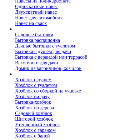
Навесы из поликарбоната
Односкатный навес
Двухскатный навес
Навес для автомобиля
Навес на сваях
Бытовки и вагончики
Садовые бытовки
Бытовка распашонка
Дачные бытовки с туалетом
Бытовка с душем для дачи
Бытовка с верандой или террасой
Вагончики для дачи
Домик из вагончиков, хоз блок
Хозблок
Хозблок с душем
Хозблок с туалетом
Хозблок со сборкой на участке
Хозблок на дачу
Бытовка-хозблок
Хозблок из дерева
Садовый хозблок
Щитовой хозблок
Утепленный хозблок
Хозблок с гаражом
Хозблок с баней